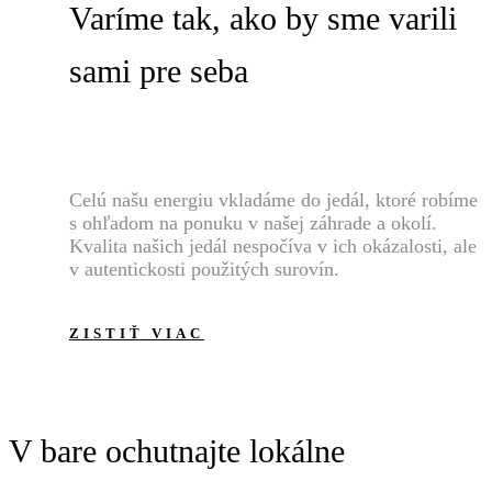
Varíme tak, ako by sme varili
sami pre seba
Celú našu energiu vkladáme do jedál, ktoré robíme
s ohľadom na ponuku v našej záhrade a okolí.
Kvalita našich jedál nespočíva v ich okázalosti, ale
v autentickosti použitých surovín.
ZISTIŤ VIAC
V bare ochutnajte lokálne