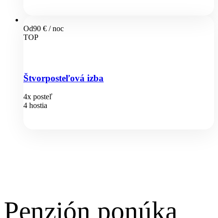
Od
90 €
/ noc
TOP
Štvorposteľová izba
4x posteľ
4 hostia
Penzión ponúka