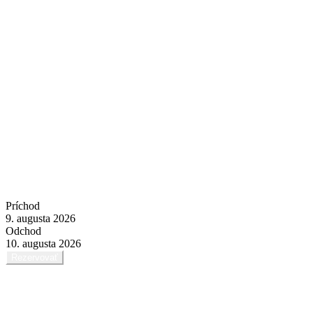
pobyt
Ubytujte sa v Telgárte s príjemnou atmosférou
rodinného penziónu
Príchod
9. augusta 2026
Odchod
10. augusta 2026