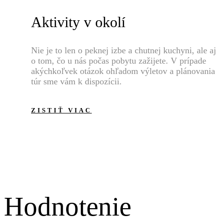
Aktivity v okolí
Nie je to len o peknej izbe a chutnej kuchyni, ale aj
o tom, čo u nás počas pobytu zažijete. V prípade
akýchkoľvek otázok ohľadom výletov a plánovania
túr sme vám k dispozícii.
ZISTIŤ VIAC
Hodnotenie