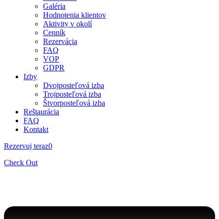
Galéria
Hodnotenia klientov
Aktivity v okolí
Cenník
Rezervácia
FAQ
VOP
GDPR
Izby
Dvojposteľová izba
Trojposteľová izba
Štvorposteľová izba
Reštaurácia
FAQ
Kontakt
Rezervuj teraz
0
Check Out