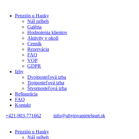
Penzión u Hanky
Náš príbeh
Galéria
Hodnotenia klientov
Aktivity v okolí
Cenník
Rezervácia
FAQ
VOP
GDPR
Izby
Dvojposteľová izba
Trojposteľová izba
Štvorposteľová izba
Reštaurácia
FAQ
Kontakt
+421-903-771662
info@ubytovanietelgart.sk
Penzión u Hanky
Náš príbeh