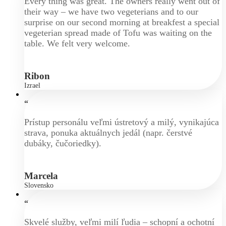
Every thing was great. The owners really went out of
their way – we have two vegeterians and to our
surprise on our second morning at breakfest a special
vegeterian spread made of Tofu was waiting on the
table. We felt very welcome.
Ribon
Izrael
“
Prístup personálu veľmi ústretový a milý, vynikajúca
strava, ponuka aktuálnych jedál (napr. čerstvé
dubáky, čučoriedky).
Marcela
Slovensko
“
Skvelé služby, veľmi milí ľudia – schopní a ochotní