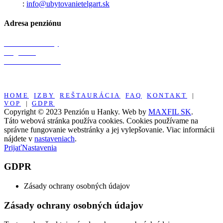
Email
:
info@ubytovanietelgart.sk
Adresa penziónu
Penzión u Hanky
Telgárt 99
976 73 Slovensko
HOME
IZBY
REŠTAURÁCIA
FAQ
KONTAKT
|
VOP
|
GDPR
Copyright © 2023 Penzión u Hanky. Web by
MAXFIL SK
.
Táto webová stránka používa cookies. Cookies používame na
správne fungovanie webstránky a jej vylepšovanie. Viac informácii
nájdete v
nastaveniach
.
Prijať
Nastavenia
GDPR
Zásady ochrany osobných údajov
Zásady ochrany osobných údajov