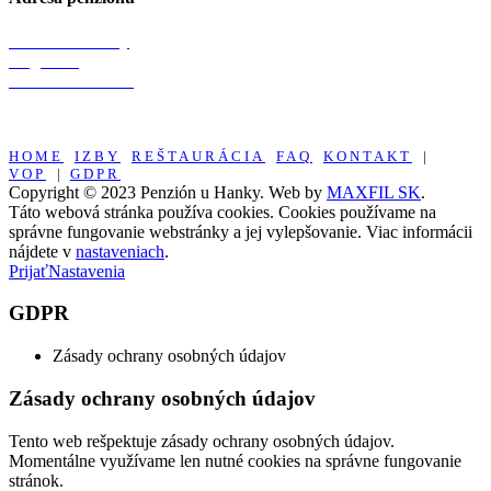
Penzión u Hanky
Telgárt 99
976 73 Slovensko
HOME
IZBY
REŠTAURÁCIA
FAQ
KONTAKT
|
VOP
|
GDPR
Copyright © 2023 Penzión u Hanky. Web by
MAXFIL SK
.
Táto webová stránka používa cookies. Cookies používame na
správne fungovanie webstránky a jej vylepšovanie. Viac informácii
nájdete v
nastaveniach
.
Prijať
Nastavenia
GDPR
Zásady ochrany osobných údajov
Zásady ochrany osobných údajov
Tento web rešpektuje zásady ochrany osobných údajov.
Momentálne využívame len nutné cookies na správne fungovanie
stránok.