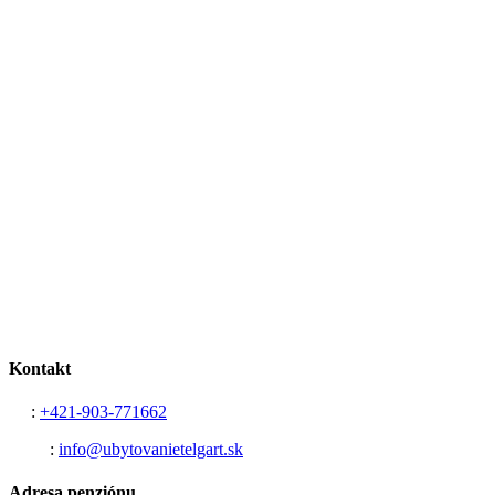
Kontakt
Tel
:
+421-903-771662
Email
:
info@ubytovanietelgart.sk
Adresa penziónu