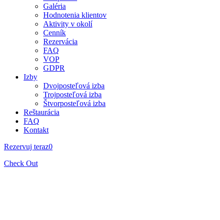
Galéria
Hodnotenia klientov
Aktivity v okolí
Cenník
Rezervácia
FAQ
VOP
GDPR
Izby
Dvojposteľová izba
Trojposteľová izba
Štvorposteľová izba
Reštaurácia
FAQ
Kontakt
Rezervuj teraz
0
Check Out