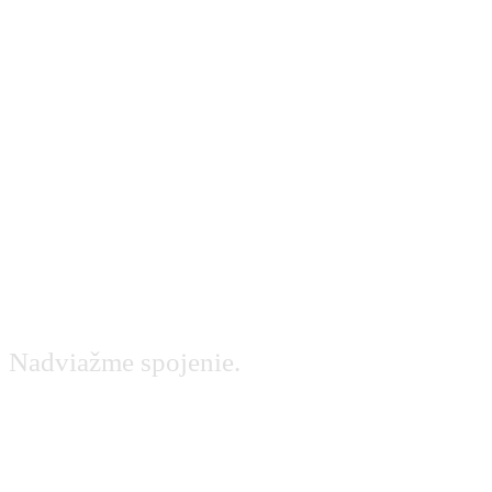
Kontaktujte
nás
Nadviažme spojenie.