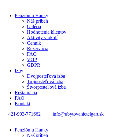
Penzión u Hanky
Náš príbeh
Galéria
Hodnotenia klientov
Aktivity v okolí
Cenník
Rezervácia
FAQ
VOP
GDPR
Izby
Dvojposteľová izba
Trojposteľová izba
Štvorposteľová izba
Reštaurácia
FAQ
Kontakt
+421-903-771662
info@ubytovanietelgart.sk
Penzión u Hanky
Náš príbeh